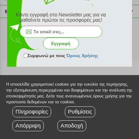
info@plus4u.gr
Η εταιρία
Βοήθεια
Κάντε εγγραφή στο Newsletter μας για να
Σημεία παραλαβής
μαθαίνετε πρώτοι τις προσφορές μας!
Εξέλιξη παραγγελίας
Ευκαιρίες καριέρας
Τρόποι παραγγελίας
©2026 Plus4u.gr
Όροι χρήσης
Τρόποι πληρωμής
Εγγραφή
Sitemap
Τρόποι αποστολής
FAQ
Συμφωνώ με τους
Όρους Χρήσης
Πολιτική επιστροφών
Τεχνική υποστήριξη
Η ιστοσελίδα χρησιμοποιεί cookies για την ευκολία της περιήγησης,
την εξατομίκευση περιεχομένου και διαφημίσεων και την ανάλυση της
επισκεψιμότητάς μας. Δείτε τους ανανεωμένους όρους χρήσης για την
προστασία δεδομένων και τα cookies.
Πληροφορίες
Ρυθμίσεις
Απόρριψη
Αποδοχή