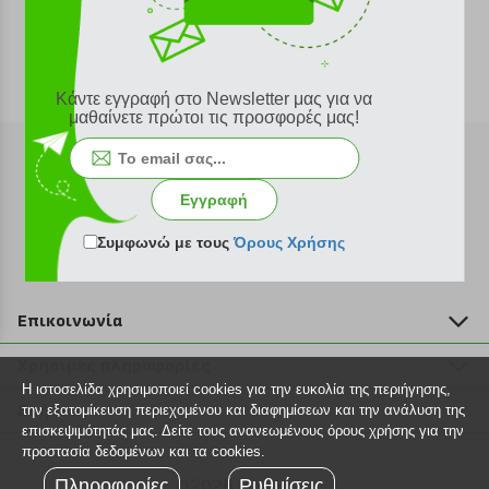
Κάντε εγγραφή στο Newsletter μας για να
μαθαίνετε πρώτοι τις προσφορές μας!
Εγγραφή
Εγγραφή στο newsletter
Συμφωνώ με τους
Όρους Χρήσης
Επικοινωνία
211 2000 700
Χρήσιμες πληροφορίες
info@plus4u.gr
Η ιστοσελίδα χρησιμοποιεί cookies για την ευκολία της περιήγησης,
Η εταιρία
Βοήθεια
την εξατομίκευση περιεχομένου και διαφημίσεων και την ανάλυση της
Σημεία παραλαβής
επισκεψιμότητάς μας. Δείτε τους ανανεωμένους όρους χρήσης για την
Εξέλιξη παραγγελίας
προστασία δεδομένων και τα cookies.
Ευκαιρίες καριέρας
Τρόποι παραγγελίας
Πληροφορίες
©2026 Plus4u.gr
Ρυθμίσεις