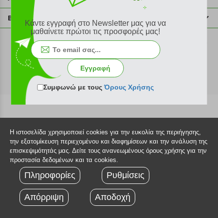
info@plus4u.gr
Η εταιρία
Βοήθεια
Κάντε εγγραφή στο Newsletter μας για να
Σημεία παραλαβής
μαθαίνετε πρώτοι τις προσφορές μας!
Εξέλιξη παραγγελίας
Ευκαιρίες καριέρας
Τρόποι παραγγελίας
©2026 Plus4u.gr
Όροι χρήσης
Τρόποι πληρωμής
Εγγραφή
Sitemap
Τρόποι αποστολής
FAQ
Συμφωνώ με τους
Όρους Χρήσης
Πολιτική επιστροφών
Τεχνική υποστήριξη
Η ιστοσελίδα χρησιμοποιεί cookies για την ευκολία της περιήγησης,
την εξατομίκευση περιεχομένου και διαφημίσεων και την ανάλυση της
επισκεψιμότητάς μας. Δείτε τους ανανεωμένους όρους χρήσης για την
προστασία δεδομένων και τα cookies.
Πληροφορίες
Ρυθμίσεις
Απόρριψη
Αποδοχή