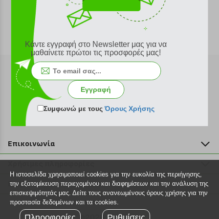
Κάντε εγγραφή στο Newsletter μας για να
μαθαίνετε πρώτοι τις προσφορές μας!
Εγγραφή
Εγγραφή στο newsletter
Συμφωνώ με τους
Όρους Χρήσης
Επικοινωνία
211 2000 700
Χρήσιμες πληροφορίες
info@plus4u.gr
Η ιστοσελίδα χρησιμοποιεί cookies για την ευκολία της περιήγησης,
Η εταιρία
Βοήθεια
την εξατομίκευση περιεχομένου και διαφημίσεων και την ανάλυση της
Σημεία παραλαβής
επισκεψιμότητάς μας. Δείτε τους ανανεωμένους όρους χρήσης για την
Εξέλιξη παραγγελίας
προστασία δεδομένων και τα cookies.
Ευκαιρίες καριέρας
Τρόποι παραγγελίας
Πληροφορίες
©2026 Plus4u.gr
Ρυθμίσεις