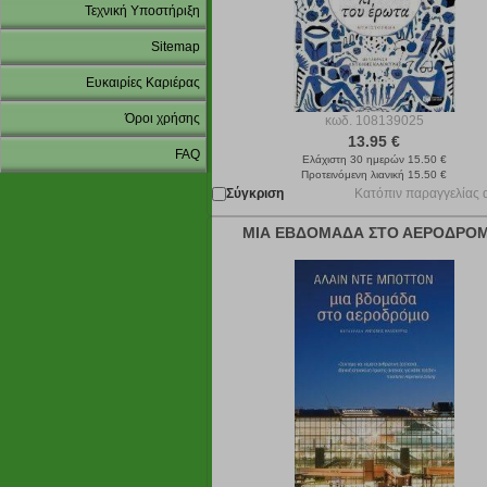
Τεχνική Υποστήριξη
Sitemap
Ευκαιρίες Καριέρας
Όροι χρήσης
κωδ.
108139025
13.95 €
FAQ
Ελάχιστη 30 ημερών 15.50 €
Προτεινόμενη λιανική 15.50 €
Σύγκριση
Κατόπιν παραγγελίας 
ΜΙΑ ΕΒΔΟΜΑΔΑ ΣΤΟ ΑΕΡΟΔΡΟΜ