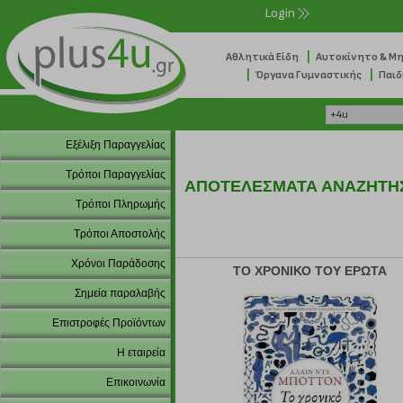
Login
|
Αθλητικά Είδη
Αυτοκίνητο & Μ
|
|
Όργανα Γυμναστικής
Παιδ
Εξέλιξη Παραγγελίας
Τρόποι Παραγγελίας
ΑΠΟΤΕΛΕΣΜΑΤΑ ΑΝΑΖΗΤΗ
Τρόποι Πληρωμής
Τρόποι Αποστολής
Χρόνοι Παράδοσης
ΤΟ ΧΡΟΝΙΚΟ ΤΟΥ ΕΡΩΤΑ
Σημεία παραλαβής
Επιστροφές Προϊόντων
Η εταιρεία
Επικοινωνία