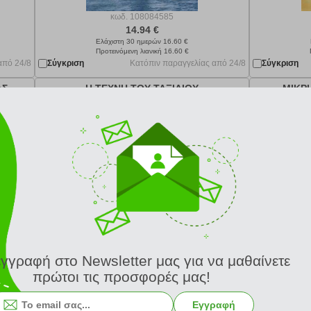
κωδ.
108084585
14.94 €
Ελάχιστη 30 ημερών 16.60 €
Προτεινόμενη λιανική 16.60 €
από 24/8
Σύγκριση
Κατόπιν παραγγελίας από 24/8
Σύγκριση
ΑΣ
Η ΤΕΧΝΗ ΤΟΥ ΤΑΞΙΔΙΟΥ
ΜΙΚΡ
εγγραφή στο Newsletter μας για να μαθαίνετε
κωδ.
108006529
πρώτοι τις προσφορές μας!
13.75 €
Ελάχιστη 30 ημερών 15.28 €
Προτεινόμενη λιανική 15.28 €
Εγγραφή