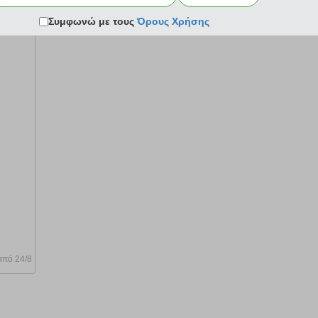
από 24/8
Σύγκριση
Κατόπιν παραγγελίας από 24/8
Σύγκριση
Συμφωνώ με τους
Όρους Χρήσης
Ι ΤΗ
από 24/8