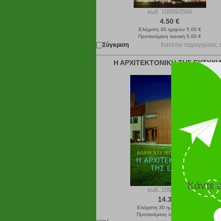
κωδ.
108093586
4.50 €
Ελάχιστη 30 ημερών 5.00 €
Προτεινόμενη λιανική 5.00 €
Σύγκριση
Κατόπιν παραγγελίας 
Η ΑΡΧΙΤΕΚΤΟΝΙΚΗ ΤΗΣ ΕΥΤΥΧΙ
Κάντε 
κωδ.
108010720
14.31 €
Ελάχιστη 30 ημερών 15.90 €
Προτεινόμενη λιανική 15.90 €