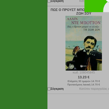
Σύγκριση
Κατόπιν παραγγελίας 
ΠΩΣ Ο ΠΡΟΥΣΤ ΜΠΟΡΕΙ ΝΑ ΑΛΛΑΞΕ
ΖΩΗ ΣΟΥ
κωδ.
108045845
13.23 €
Ελάχιστη 30 ημερών 14.70 €
Προτεινόμενη λιανική 14.70 €
Σύγκριση
Κατόπιν παραγγελίας 