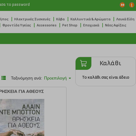
ασα το password
|
|
|
|
Κήπος
Ηλεκτρικές Συσκευές
Κάβα
Καλλυντικά & Αρώματα
Λευκά Είδη
|
|
|
|
|
Φροντίδα Υγείας
Accessories
Pet Shop
Εποχιακά
Νέες Αφίξεις
Καλάθι
Το καλάθι σας είναι άδειο
Ταξινόμηση ανά:
Προεπιλογή
ΡΗΣΚΕΙΑ ΓΙΑ ΑΘΕΟΥΣ