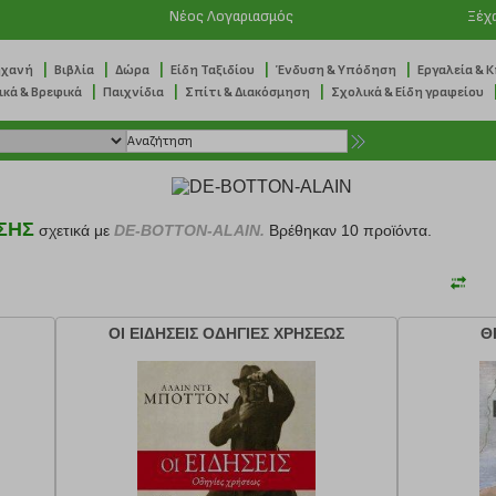
Νέος Λογαριασμός
Ξέχ
|
|
|
|
|
ηχανή
Βιβλία
Δώρα
Είδη Ταξιδίου
Ένδυση & Υπόδηση
Εργαλεία & 
|
|
|
ικά & Βρεφικά
Παιχνίδια
Σπίτι & Διακόσμηση
Σχολικά & Είδη γραφείου
ΣΗΣ
σχετικά με
DE-BOTTON-ALAIN.
Βρέθηκαν 10 προϊόντα.
ΟΙ ΕΙΔΗΣΕΙΣ ΟΔΗΓΙΕΣ ΧΡΗΣΕΩΣ
Θ