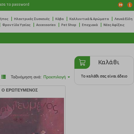
ασα το password
|
|
|
|
Κήπος
Ηλεκτρικές Συσκευές
Κάβα
Καλλυντικά & Αρώματα
Λευκά Είδη
|
|
|
|
|
Φροντίδα Υγείας
Accessories
Pet Shop
Εποχιακά
Νέες Αφίξεις
Καλάθι
Το καλάθι σας είναι άδειο
Ταξινόμηση ανά:
Προεπιλογή
Ο ΕΡΩΤΕΥΜΕΝΟΣ