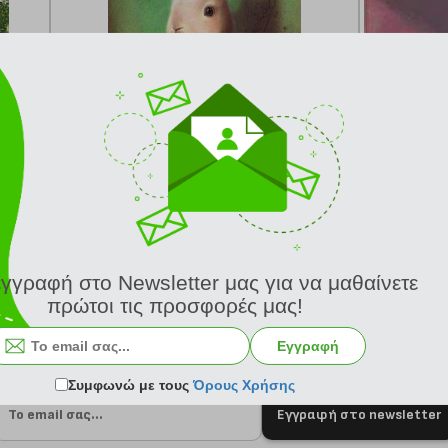
κωδ.
108153331
14.16 €
Ελάχιστη 30 ημερών 17.70 €
Προτεινόμενη λιανική 17.70 €
από 24/8
Σύγκριση
Κατόπιν παραγγελίας από 24/8
Σύγκριση
εγγραφή στο Newsletter μας για να μαθαίνετε
πρώτοι τις προσφορές μας!
Εγγραφή
Συμφωνώ με τους
Όρους Χρήσης
Εγγραφή στο newsletter