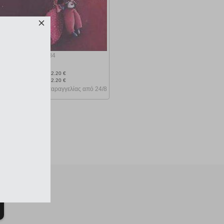
κωδ.
108044484
9.76 €
Ελάχιστη 30 ημερών 12.20 €
Προτεινόμενη λιανική 12.20 €
Κατόπιν παραγγελίας από 24/8