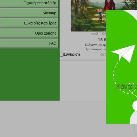
Τεχνική Υποστήριξη
Sitemap
Ευκαιρίες Καριέρας
Όροι χρήσης
κωδ.
108203918
15.93 €
FAQ
Ελάχιστη 30 ημερών 17.70 €
Προτεινόμενη λιανική 17.70 €
Σύγκριση
Κατόπιν παραγγελίας 
Κάντε 