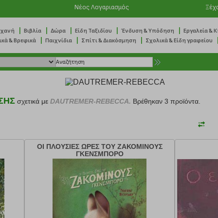
Νέος Λογαριασμός
Ξέχ
|
|
|
|
|
ηχανή
Βιβλία
Δώρα
Είδη Ταξιδίου
Ένδυση & Υπόδηση
Εργαλεία & 
|
|
|
ικά & Βρεφικά
Παιχνίδια
Σπίτι & Διακόσμηση
Σχολικά & Είδη γραφείου
ΣΗΣ
σχετικά με
DAUTREMER-REBECCA.
Βρέθηκαν 3 προϊόντα.
ΟΙ ΠΛΟΥΣΙΕΣ ΩΡΕΣ ΤΟΥ ΖΑΚΟΜΙΝΟΥΣ
ΓΚΕΝΣΜΠΟΡΟ