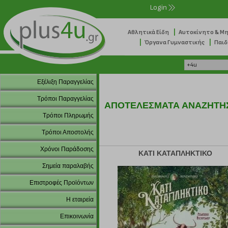
Login
|
Αθλητικά Είδη
Αυτοκίνητο & Μ
|
|
Όργανα Γυμναστικής
Παιδ
Εξέλιξη Παραγγελίας
Τρόποι Παραγγελίας
ΑΠΟΤΕΛΕΣΜΑΤΑ ΑΝΑΖΗΤΗ
Τρόποι Πληρωμής
Τρόποι Αποστολής
Χρόνοι Παράδοσης
ΚΑΤΙ ΚΑΤΑΠΛΗΚΤΙΚΟ
Σημεία παραλαβής
Επιστροφές Προϊόντων
Η εταιρεία
Επικοινωνία