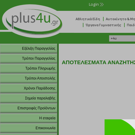
Login
|
Αθλητικά Είδη
Αυτοκίνητο & Μ
|
|
Όργανα Γυμναστικής
Παιδ
Εξέλιξη Παραγγελίας
Τρόποι Παραγγελίας
ΑΠΟΤΕΛΕΣΜΑΤΑ ΑΝΑΖΗΤΗ
Τρόποι Πληρωμής
Τρόποι Αποστολής
Χρόνοι Παράδοσης
Σημεία παραλαβής
Επιστροφές Προϊόντων
Η εταιρεία
Επικοινωνία