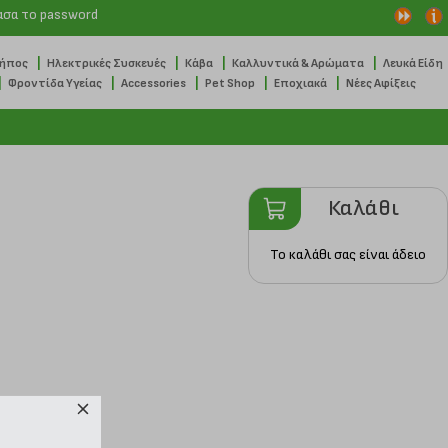
ασα το password
|
|
|
|
Κήπος
Ηλεκτρικές Συσκευές
Κάβα
Καλλυντικά & Αρώματα
Λευκά Είδη
|
|
|
|
|
Φροντίδα Υγείας
Accessories
Pet Shop
Εποχιακά
Νέες Αφίξεις
Καλάθι
Το καλάθι σας είναι άδειο