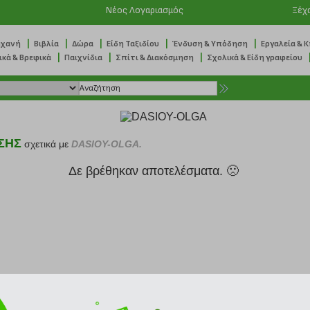
Νέος Λογαριασμός
Ξέχ
|
|
|
|
|
ηχανή
Βιβλία
Δώρα
Είδη Ταξιδίου
Ένδυση & Υπόδηση
Εργαλεία & 
|
|
|
ικά & Βρεφικά
Παιχνίδια
Σπίτι & Διακόσμηση
Σχολικά & Είδη γραφείου
ΣΗΣ
σχετικά με
DASIOY-OLGA.
Δε βρέθηκαν αποτελέσματα. 🙁