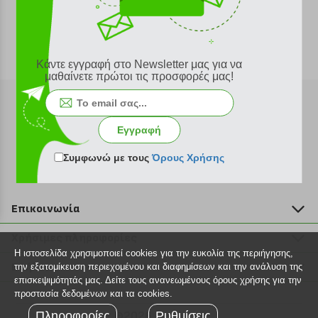
Κάντε εγγραφή στο Newsletter μας για να
μαθαίνετε πρώτοι τις προσφορές μας!
Εγγραφή
Εγγραφή στο newsletter
Συμφωνώ με τους
Όρους Χρήσης
Επικοινωνία
211 2000 700
Χρήσιμες πληροφορίες
info@plus4u.gr
Η ιστοσελίδα χρησιμοποιεί cookies για την ευκολία της περιήγησης,
Η εταιρία
Βοήθεια
την εξατομίκευση περιεχομένου και διαφημίσεων και την ανάλυση της
Σημεία παραλαβής
επισκεψιμότητάς μας. Δείτε τους ανανεωμένους όρους χρήσης για την
Εξέλιξη παραγγελίας
προστασία δεδομένων και τα cookies.
Ευκαιρίες καριέρας
Τρόποι παραγγελίας
Πληροφορίες
©2026 Plus4u.gr
Ρυθμίσεις