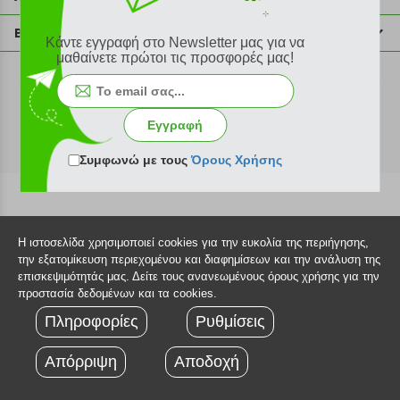
info@plus4u.gr
Η εταιρία
Βοήθεια
Κάντε εγγραφή στο Newsletter μας για να
Σημεία παραλαβής
μαθαίνετε πρώτοι τις προσφορές μας!
Εξέλιξη παραγγελίας
Ευκαιρίες καριέρας
Τρόποι παραγγελίας
©2026 Plus4u.gr
Όροι χρήσης
Τρόποι πληρωμής
Εγγραφή
Sitemap
Τρόποι αποστολής
FAQ
Συμφωνώ με τους
Όρους Χρήσης
Πολιτική επιστροφών
Τεχνική υποστήριξη
Η ιστοσελίδα χρησιμοποιεί cookies για την ευκολία της περιήγησης,
την εξατομίκευση περιεχομένου και διαφημίσεων και την ανάλυση της
επισκεψιμότητάς μας. Δείτε τους ανανεωμένους όρους χρήσης για την
προστασία δεδομένων και τα cookies.
Πληροφορίες
Ρυθμίσεις
Απόρριψη
Αποδοχή