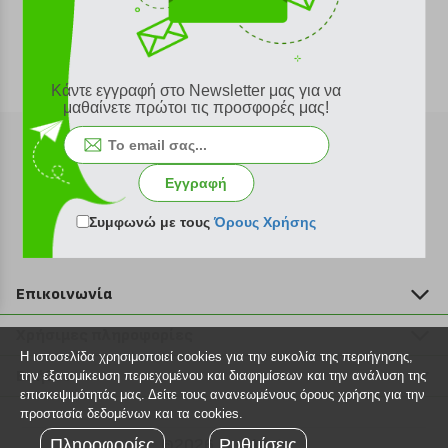
Κάντε εγγραφή στο Newsletter μας για να
μαθαίνετε πρώτοι τις προσφορές μας!
Εγγραφή
Εγγραφή στο newsletter
Συμφωνώ με τους
Όρους Χρήσης
Επικοινωνία
211 2000 700
Χρήσιμες πληροφορίες
info@plus4u.gr
Η ιστοσελίδα χρησιμοποιεί cookies για την ευκολία της περιήγησης,
Η εταιρία
Βοήθεια
την εξατομίκευση περιεχομένου και διαφημίσεων και την ανάλυση της
Σημεία παραλαβής
επισκεψιμότητάς μας. Δείτε τους ανανεωμένους όρους χρήσης για την
Εξέλιξη παραγγελίας
προστασία δεδομένων και τα cookies.
Ευκαιρίες καριέρας
Τρόποι παραγγελίας
Πληροφορίες
©2026 Plus4u.gr
Ρυθμίσεις