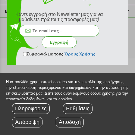
info@plus4u.gr
Η εταιρία
Βοήθεια
Κάντε εγγραφή στο Newsletter μας για να
Σημεία παραλαβής
μαθαίνετε πρώτοι τις προσφορές μας!
Εξέλιξη παραγγελίας
Ευκαιρίες καριέρας
Τρόποι παραγγελίας
©2026 Plus4u.gr
Όροι χρήσης
Τρόποι πληρωμής
Εγγραφή
Sitemap
Τρόποι αποστολής
FAQ
Συμφωνώ με τους
Όρους Χρήσης
Πολιτική επιστροφών
Τεχνική υποστήριξη
Η ιστοσελίδα χρησιμοποιεί cookies για την ευκολία της περιήγησης,
την εξατομίκευση περιεχομένου και διαφημίσεων και την ανάλυση της
επισκεψιμότητάς μας. Δείτε τους ανανεωμένους όρους χρήσης για την
προστασία δεδομένων και τα cookies.
Πληροφορίες
Ρυθμίσεις
Απόρριψη
Αποδοχή