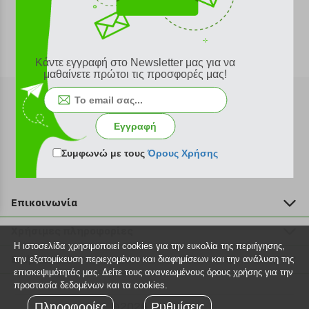
Κάντε εγγραφή στο Newsletter μας για να
μαθαίνετε πρώτοι τις προσφορές μας!
Εγγραφή
Εγγραφή στο newsletter
Συμφωνώ με τους
Όρους Χρήσης
Επικοινωνία
211 2000 700
Χρήσιμες πληροφορίες
info@plus4u.gr
Η ιστοσελίδα χρησιμοποιεί cookies για την ευκολία της περιήγησης,
Η εταιρία
Βοήθεια
την εξατομίκευση περιεχομένου και διαφημίσεων και την ανάλυση της
Σημεία παραλαβής
επισκεψιμότητάς μας. Δείτε τους ανανεωμένους όρους χρήσης για την
Εξέλιξη παραγγελίας
προστασία δεδομένων και τα cookies.
Ευκαιρίες καριέρας
Τρόποι παραγγελίας
Πληροφορίες
©2026 Plus4u.gr
Ρυθμίσεις