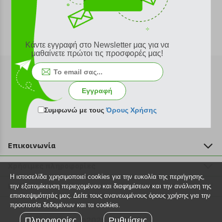
Κάντε εγγραφή στο Newsletter μας για να
μαθαίνετε πρώτοι τις προσφορές μας!
Εγγραφή
Εγγραφή στο newsletter
Συμφωνώ με τους
Όρους Χρήσης
Επικοινωνία
211 2000 700
Χρήσιμες πληροφορίες
info@plus4u.gr
Η ιστοσελίδα χρησιμοποιεί cookies για την ευκολία της περιήγησης,
Η εταιρία
Βοήθεια
την εξατομίκευση περιεχομένου και διαφημίσεων και την ανάλυση της
Σημεία παραλαβής
επισκεψιμότητάς μας. Δείτε τους ανανεωμένους όρους χρήσης για την
Εξέλιξη παραγγελίας
προστασία δεδομένων και τα cookies.
Ευκαιρίες καριέρας
Τρόποι παραγγελίας
Πληροφορίες
©2026 Plus4u.gr
Ρυθμίσεις