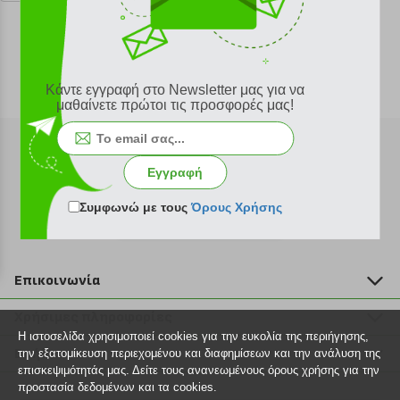
Κάντε εγγραφή στο Newsletter μας για να
μαθαίνετε πρώτοι τις προσφορές μας!
Εγγραφή
Συμφωνώ με τους
Όρους Χρήσης
Εγγραφή στο newsletter
Επικοινωνία
211 2000 700
Χρήσιμες πληροφορίες
info@plus4u.gr
Η ιστοσελίδα χρησιμοποιεί cookies για την ευκολία της περιήγησης,
Η εταιρία
Βοήθεια
την εξατομίκευση περιεχομένου και διαφημίσεων και την ανάλυση της
Σημεία παραλαβής
επισκεψιμότητάς μας. Δείτε τους ανανεωμένους όρους χρήσης για την
Εξέλιξη παραγγελίας
προστασία δεδομένων και τα cookies.
Ευκαιρίες καριέρας