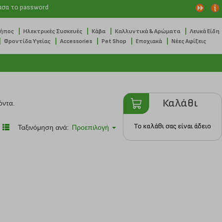
ασα το password
|
|
|
|
Κήπος
Ηλεκτρικές Συσκευές
Κάβα
Καλλυντικά & Αρώματα
Λευκά Είδη
|
|
|
|
|
Φροντίδα Υγείας
Accessories
Pet Shop
Εποχιακά
Νέες Αφίξεις
Καλάθι
όντα.
Το καλάθι σας είναι άδειο
Ταξινόμηση ανά:
Προεπιλογή