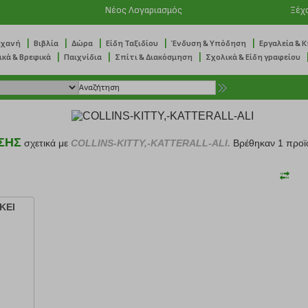
Νέος Λογαριασμός
Ξέχ
|
|
|
|
|
ηχανή
Βιβλία
Δώρα
Είδη Ταξιδίου
Ένδυση & Υπόδηση
Εργαλεία & 
|
|
|
ικά & Βρεφικά
Παιχνίδια
Σπίτι & Διακόσμηση
Σχολικά & Είδη γραφείου
ΣΗΣ
σχετικά με
COLLINS-KITTY,-KATTERALL-ALI.
Βρέθηκαν 1 προϊ
ΚΕΙ