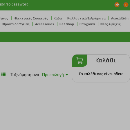
ασα το password
|
|
|
|
Κήπος
Ηλεκτρικές Συσκευές
Κάβα
Καλλυντικά & Αρώματα
Λευκά Είδη
|
|
|
|
|
Φροντίδα Υγείας
Accessories
Pet Shop
Εποχιακά
Νέες Αφίξεις
Καλάθι
Το καλάθι σας είναι άδειο
Ταξινόμηση ανά:
Προεπιλογή