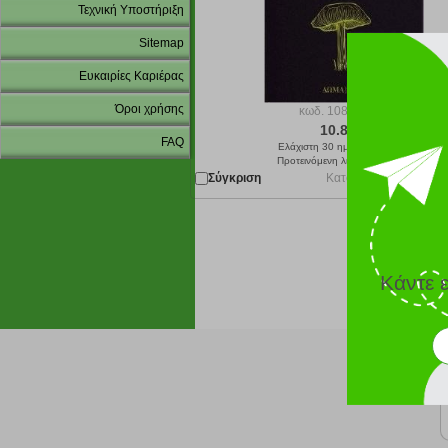
Τεχνική Υποστήριξη
Sitemap
Ευκαιρίες Καριέρας
Όροι χρήσης
κωδ.
108189727
10.81 €
FAQ
Ελάχιστη 30 ημερών 12.01 €
Προτεινόμενη λιανική 12.01 €
Σύγκριση
Κατόπιν παραγγελίας 
Κάντε 