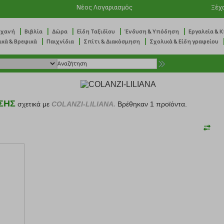
Νέος Λογαριασμός
Ξέχ
|
|
|
|
|
ηχανή
Βιβλία
Δώρα
Είδη Ταξιδίου
Ένδυση & Υπόδηση
Εργαλεία & 
|
|
|
ικά & Βρεφικά
Παιχνίδια
Σπίτι & Διακόσμηση
Σχολικά & Είδη γραφείου
ΣΗΣ
σχετικά με
COLANZI-LILIANA.
Βρέθηκαν 1 προϊόντα.