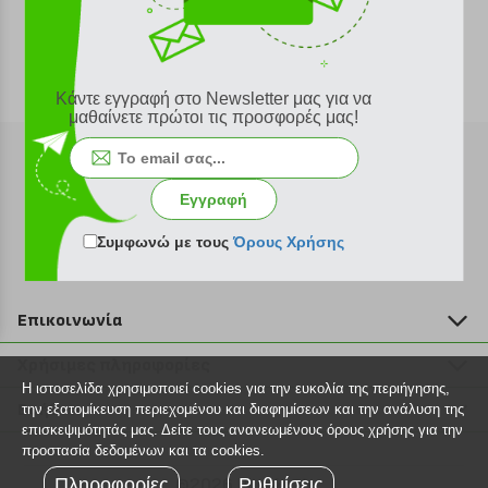
Κάντε εγγραφή στο Newsletter μας για να
μαθαίνετε πρώτοι τις προσφορές μας!
Εγγραφή
Εγγραφή στο newsletter
Συμφωνώ με τους
Όρους Χρήσης
Επικοινωνία
211 2000 700
Χρήσιμες πληροφορίες
info@plus4u.gr
Η ιστοσελίδα χρησιμοποιεί cookies για την ευκολία της περιήγησης,
Η εταιρία
Βοήθεια
την εξατομίκευση περιεχομένου και διαφημίσεων και την ανάλυση της
Σημεία παραλαβής
επισκεψιμότητάς μας. Δείτε τους ανανεωμένους όρους χρήσης για την
Εξέλιξη παραγγελίας
προστασία δεδομένων και τα cookies.
Ευκαιρίες καριέρας
Τρόποι παραγγελίας
Πληροφορίες
©2026 Plus4u.gr
Ρυθμίσεις