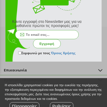
Κάντε εγγραφή στο Newsletter μας για να
μαθαίνετε πρώτοι τις προσφορές μας!
Εγγραφή
Εγγραφή στο newsletter
Συμφωνώ με τους
Όρους Χρήσης
Επικοινωνία
211 2000 700
Χρήσιμες πληροφορίες
info@plus4u.gr
Η ιστοσελίδα χρησιμοποιεί cookies για την ευκολία της περιήγησης,
Η εταιρία
Βοήθεια
την εξατομίκευση περιεχομένου και διαφημίσεων και την ανάλυση της
Σημεία παραλαβής
επισκεψιμότητάς μας. Δείτε τους ανανεωμένους όρους χρήσης για την
Εξέλιξη παραγγελίας
προστασία δεδομένων και τα cookies.
Ευκαιρίες καριέρας
Τρόποι παραγγελίας
Πληροφορίες
©2026 Plus4u.gr
Ρυθμίσεις