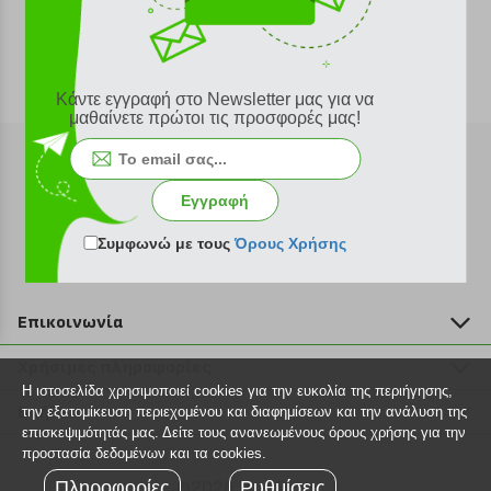
Κάντε εγγραφή στο Newsletter μας για να
μαθαίνετε πρώτοι τις προσφορές μας!
Εγγραφή
Εγγραφή στο newsletter
Συμφωνώ με τους
Όρους Χρήσης
Επικοινωνία
211 2000 700
Χρήσιμες πληροφορίες
info@plus4u.gr
Η ιστοσελίδα χρησιμοποιεί cookies για την ευκολία της περιήγησης,
Η εταιρία
Βοήθεια
την εξατομίκευση περιεχομένου και διαφημίσεων και την ανάλυση της
Σημεία παραλαβής
επισκεψιμότητάς μας. Δείτε τους ανανεωμένους όρους χρήσης για την
Εξέλιξη παραγγελίας
προστασία δεδομένων και τα cookies.
Ευκαιρίες καριέρας
Τρόποι παραγγελίας
Πληροφορίες
©2026 Plus4u.gr
Ρυθμίσεις