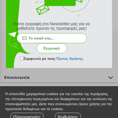
Κάντε εγγραφή στο Newsletter μας για να
μαθαίνετε πρώτοι τις προσφορές μας!
Εγγραφή
Εγγραφή στο newsletter
Συμφωνώ με τους
Όρους Χρήσης
Επικοινωνία
211 2000 700
Χρήσιμες πληροφορίες
info@plus4u.gr
Η ιστοσελίδα χρησιμοποιεί cookies για την ευκολία της περιήγησης,
Η εταιρία
Βοήθεια
την εξατομίκευση περιεχομένου και διαφημίσεων και την ανάλυση της
Σημεία παραλαβής
επισκεψιμότητάς μας. Δείτε τους ανανεωμένους όρους χρήσης για την
Εξέλιξη παραγγελίας
προστασία δεδομένων και τα cookies.
Ευκαιρίες καριέρας
Τρόποι παραγγελίας
Πληροφορίες
©2026 Plus4u.gr
Ρυθμίσεις