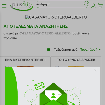
ΑΠΟΤΕΛΕΣΜΑΤΑ ΑΝΑΖΗΤΗΣΗΣ
σχετικά με
CASAMAYOR-OTERO-ALBERTO.
Βρέθηκαν 2
προϊόντα.
Ταξινόμηση ανά:
Προεπιλογή
ΕΝΑ ΜΥΣΤΗΡΙΟ ΝΤΕΡΜΠΙ
ΤΟ ΤΟΥΡΝΟΥΑ ΑΡΧΙΖΕΙ!
κωδ.
108218444
κωδ.
108218443
12.92 €
12.92 €
Ελάχιστη 30 ημερών 14.36 €
Ελάχιστη 30 ημερών 14.36 €
Προτεινόμενη λιανική 14.36 €
Προτεινόμενη λιανική 14.36 €