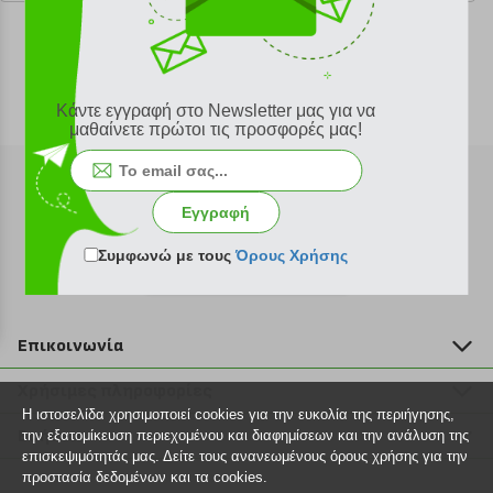
Κάντε εγγραφή στο Newsletter μας για να
μαθαίνετε πρώτοι τις προσφορές μας!
Εγγραφή
Συμφωνώ με τους
Όρους Χρήσης
Εγγραφή στο newsletter
Επικοινωνία
211 2000 700
Χρήσιμες πληροφορίες
info@plus4u.gr
Η ιστοσελίδα χρησιμοποιεί cookies για την ευκολία της περιήγησης,
Η εταιρία
Βοήθεια
την εξατομίκευση περιεχομένου και διαφημίσεων και την ανάλυση της
Σημεία παραλαβής
επισκεψιμότητάς μας. Δείτε τους ανανεωμένους όρους χρήσης για την
Εξέλιξη παραγγελίας
προστασία δεδομένων και τα cookies.
Ευκαιρίες καριέρας