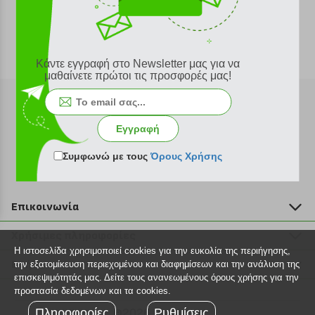
Κάντε εγγραφή στο Newsletter μας για να
μαθαίνετε πρώτοι τις προσφορές μας!
Εγγραφή
Εγγραφή στο newsletter
Συμφωνώ με τους
Όρους Χρήσης
Επικοινωνία
211 2000 700
Χρήσιμες πληροφορίες
info@plus4u.gr
Η ιστοσελίδα χρησιμοποιεί cookies για την ευκολία της περιήγησης,
Η εταιρία
Βοήθεια
την εξατομίκευση περιεχομένου και διαφημίσεων και την ανάλυση της
Σημεία παραλαβής
επισκεψιμότητάς μας. Δείτε τους ανανεωμένους όρους χρήσης για την
Εξέλιξη παραγγελίας
προστασία δεδομένων και τα cookies.
Ευκαιρίες καριέρας
Τρόποι παραγγελίας
Πληροφορίες
©2026 Plus4u.gr
Ρυθμίσεις