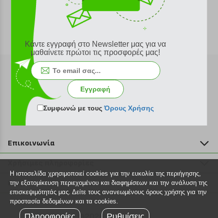
Κάντε εγγραφή στο Newsletter μας για να
μαθαίνετε πρώτοι τις προσφορές μας!
Εγγραφή
Εγγραφή στο newsletter
Συμφωνώ με τους
Όρους Χρήσης
Επικοινωνία
211 2000 700
Χρήσιμες πληροφορίες
info@plus4u.gr
Η ιστοσελίδα χρησιμοποιεί cookies για την ευκολία της περιήγησης,
Η εταιρία
Βοήθεια
την εξατομίκευση περιεχομένου και διαφημίσεων και την ανάλυση της
Σημεία παραλαβής
επισκεψιμότητάς μας. Δείτε τους ανανεωμένους όρους χρήσης για την
Εξέλιξη παραγγελίας
προστασία δεδομένων και τα cookies.
Ευκαιρίες καριέρας
Τρόποι παραγγελίας
Πληροφορίες
©2026 Plus4u.gr
Ρυθμίσεις