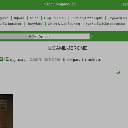
Νέος Λογαριασμός
Ξέχ
|
|
|
|
|
ηχανή
Βιβλία
Δώρα
Είδη Ταξιδίου
Ένδυση & Υπόδηση
Εργαλεία & 
|
|
|
ικά & Βρεφικά
Παιχνίδια
Σπίτι & Διακόσμηση
Σχολικά & Είδη γραφείου
ΣΗΣ
σχετικά με
CAMIL-JEROME.
Βρέθηκαν 1 προϊόντα.