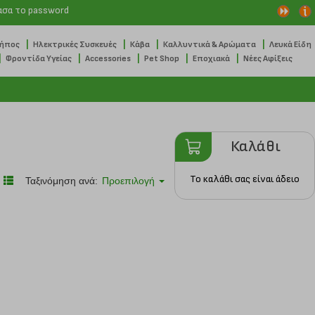
ασα το password
|
|
|
|
Κήπος
Ηλεκτρικές Συσκευές
Κάβα
Καλλυντικά & Αρώματα
Λευκά Είδη
|
|
|
|
|
Φροντίδα Υγείας
Accessories
Pet Shop
Εποχιακά
Νέες Αφίξεις
Καλάθι
Το καλάθι σας είναι άδειο
Ταξινόμηση ανά:
Προεπιλογή