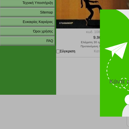
Τεχνική Υποστήριξη
Sitemap
Ευκαιρίες Καριέρας
Όροι χρήσης
κωδ.
108180455
9.96 €
FAQ
Ελάχιστη 30 ημερών 9.96 €
Προτεινόμενη λιανική 9.96 €
Σύγκριση
Κατόπιν παραγγελίας 
Κάντε 