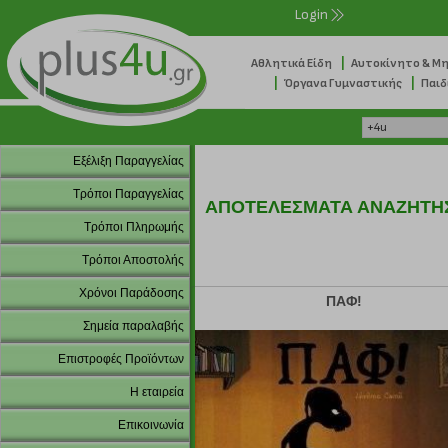
Login
|
Αθλητικά Είδη
Αυτοκίνητο & Μ
|
|
Όργανα Γυμναστικής
Παιδ
Εξέλιξη Παραγγελίας
Τρόποι Παραγγελίας
ΑΠΟΤΕΛΕΣΜΑΤΑ ΑΝΑΖΗΤΗ
Τρόποι Πληρωμής
Τρόποι Αποστολής
Χρόνοι Παράδοσης
ΠΑΦ!
Σημεία παραλαβής
Επιστροφές Προϊόντων
Η εταιρεία
Επικοινωνία