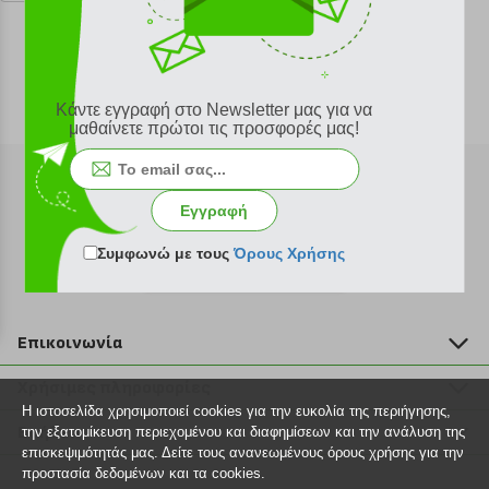
Κάντε εγγραφή στο Newsletter μας για να
μαθαίνετε πρώτοι τις προσφορές μας!
Εγγραφή
Συμφωνώ με τους
Όρους Χρήσης
Εγγραφή στο newsletter
Επικοινωνία
211 2000 700
Χρήσιμες πληροφορίες
info@plus4u.gr
Η ιστοσελίδα χρησιμοποιεί cookies για την ευκολία της περιήγησης,
Η εταιρία
Βοήθεια
την εξατομίκευση περιεχομένου και διαφημίσεων και την ανάλυση της
Σημεία παραλαβής
επισκεψιμότητάς μας. Δείτε τους ανανεωμένους όρους χρήσης για την
Εξέλιξη παραγγελίας
προστασία δεδομένων και τα cookies.
Ευκαιρίες καριέρας