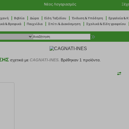
Νέος Λογαριασμός
Ξέχ
|
|
|
|
|
ηχανή
Βιβλία
Δώρα
Είδη Ταξιδίου
Ένδυση & Υπόδηση
Εργαλεία & 
|
|
|
ικά & Βρεφικά
Παιχνίδια
Σπίτι & Διακόσμηση
Σχολικά & Είδη γραφείου
ΣΗΣ
σχετικά με
CAGNATI-INES.
Βρέθηκαν 1 προϊόντα.