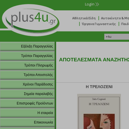
Login
|
Αθλητικά Είδη
Αυτοκίνητο & Μ
|
|
Όργανα Γυμναστικής
Παιδ
Εξέλιξη Παραγγελίας
Τρόποι Παραγγελίας
ΑΠΟΤΕΛΕΣΜΑΤΑ ΑΝΑΖΗΤΗ
Τρόποι Πληρωμής
Τρόποι Αποστολής
Χρόνοι Παράδοσης
Η ΤΡΕΛΟΖΕΝΙ
Σημεία παραλαβής
Επιστροφές Προϊόντων
Η εταιρεία
Επικοινωνία