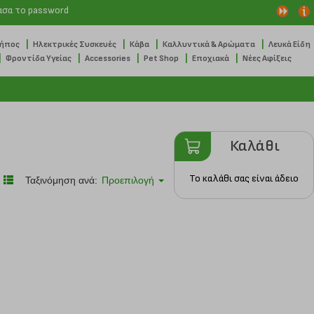
ασα το password
|
|
|
|
Κήπος
Ηλεκτρικές Συσκευές
Κάβα
Καλλυντικά & Αρώματα
Λευκά Είδη
|
|
|
|
|
Φροντίδα Υγείας
Accessories
Pet Shop
Εποχιακά
Νέες Αφίξεις
Καλάθι
Το καλάθι σας είναι άδειο
Ταξινόμηση ανά:
Προεπιλογή