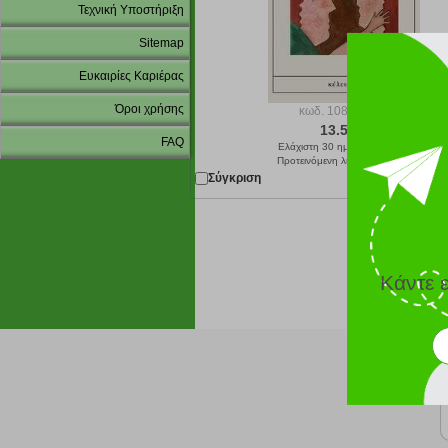
Τεχνική Υποστήριξη
Sitemap
Ευκαιρίες Καριέρας
Όροι χρήσης
κωδ.
108203494
13.50 €
FAQ
Ελάχιστη 30 ημερών 15.00 €
Προτεινόμενη λιανική 15.00 €
Σύγκριση
Παράδοση σε 4
Κάντε 