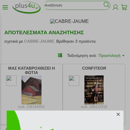
ΑΠΟΤΕΛΕΣΜΑΤΑ ΑΝΑΖΗΤΗΣΗΣ
σχετικά με
CABRE-JAUME.
Βρέθηκαν 3 προϊόντα.
Ταξινόμηση ανά:
Προεπιλογή
ΜΑΣ ΚΑΤΑΒΡΟΧΘΙΖΕΙ Η
CONFITEOR
ΦΩΤΙΑ
κωδ.
108184950
κωδ.
108132916
14.40 €
24.93 €
Ελάχιστη 30 ημερών 16.00 €
Ελάχιστη 30 ημερών 27.70 €
Προτεινόμενη λιανική 16.00 €
Προτεινόμενη λιανική 27.70 €
ΟΙ ΦΩΝΕΣ ΤΟΥ ΠΟΤΑΜΟΥ