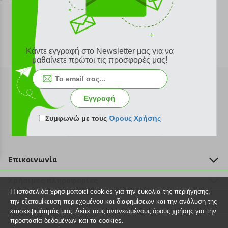
Κάντε εγγραφή στο Newsletter μας για να
μαθαίνετε πρώτοι τις προσφορές μας!
Εγγραφή
Συμφωνώ με τους
Όρους Χρήσης
Εγγραφή στο newsletter
Επικοινωνία
211 2000 700
Χρήσιμες πληροφορίες
info@plus4u.gr
Η ιστοσελίδα χρησιμοποιεί cookies για την ευκολία της περιήγησης,
Η εταιρία
Βοήθεια
την εξατομίκευση περιεχομένου και διαφημίσεων και την ανάλυση της
Σημεία παραλαβής
επισκεψιμότητάς μας. Δείτε τους ανανεωμένους όρους χρήσης για την
Εξέλιξη παραγγελίας
προστασία δεδομένων και τα cookies.
Ευκαιρίες καριέρας