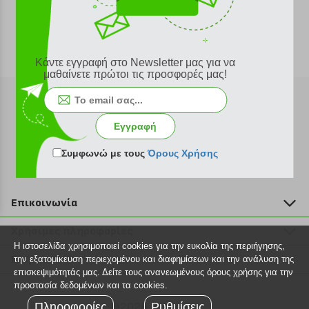
Κάντε εγγραφή στο Newsletter μας για να
μαθαίνετε πρώτοι τις προσφορές μας!
Εγγραφή
Εγγραφή στο newsletter
Συμφωνώ με τους
Όρους Χρήσης
Επικοινωνία
211 2000 700
Χρήσιμες πληροφορίες
info@plus4u.gr
Η ιστοσελίδα χρησιμοποιεί cookies για την ευκολία της περιήγησης,
Η εταιρία
Βοήθεια
την εξατομίκευση περιεχομένου και διαφημίσεων και την ανάλυση της
Σημεία παραλαβής
επισκεψιμότητάς μας. Δείτε τους ανανεωμένους όρους χρήσης για την
Εξέλιξη παραγγελίας
προστασία δεδομένων και τα cookies.
Ευκαιρίες καριέρας
Τρόποι παραγγελίας
Πληροφορίες
©2026 Plus4u.gr
Ρυθμίσεις