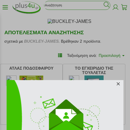
ΑΠΟΤΕΛΕΣΜΑΤΑ ΑΝΑΖΗΤΗΣΗΣ
σχετικά με
BUCKLEY-JAMES.
Βρέθηκαν 2 προϊόντα.
Ταξινόμηση ανά:
Προεπιλογή
ΑΤΛΑΣ ΠΟΔΟΣΦΑΙΡΟΥ
ΤΟ ΕΓΧΕΙΡΙΔΙΟ ΤΗΣ
ΤΟΥΑΛΕΤΑΣ
κωδ.
108178305
κωδ.
108004342
14.16 €
6.39 €
Ελάχιστη 30 ημερών 17.70 €
Ελάχιστη 30 ημερών 7.10 €
Προτεινόμενη λιανική 17.70 €
Προτεινόμενη λιανική 7.10 €