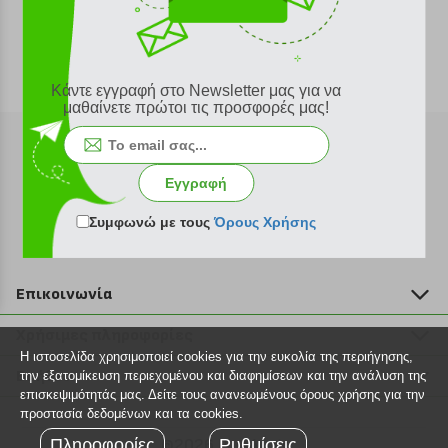
Κάντε εγγραφή στο Newsletter μας για να
μαθαίνετε πρώτοι τις προσφορές μας!
Εγγραφή
Εγγραφή στο newsletter
Συμφωνώ με τους
Όρους Χρήσης
Επικοινωνία
211 2000 700
Χρήσιμες πληροφορίες
info@plus4u.gr
Η ιστοσελίδα χρησιμοποιεί cookies για την ευκολία της περιήγησης,
Η εταιρία
Βοήθεια
την εξατομίκευση περιεχομένου και διαφημίσεων και την ανάλυση της
Σημεία παραλαβής
επισκεψιμότητάς μας. Δείτε τους ανανεωμένους όρους χρήσης για την
Εξέλιξη παραγγελίας
προστασία δεδομένων και τα cookies.
Ευκαιρίες καριέρας
Τρόποι παραγγελίας
Πληροφορίες
©2026 Plus4u.gr
Ρυθμίσεις