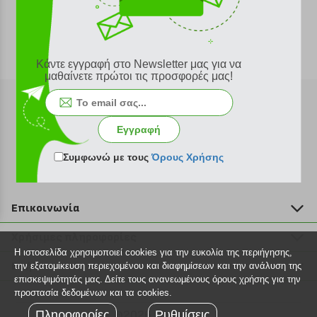
Κάντε εγγραφή στο Newsletter μας για να
μαθαίνετε πρώτοι τις προσφορές μας!
Εγγραφή
Εγγραφή στο newsletter
Συμφωνώ με τους
Όρους Χρήσης
Επικοινωνία
211 2000 700
Χρήσιμες πληροφορίες
info@plus4u.gr
Η ιστοσελίδα χρησιμοποιεί cookies για την ευκολία της περιήγησης,
Η εταιρία
Βοήθεια
την εξατομίκευση περιεχομένου και διαφημίσεων και την ανάλυση της
Σημεία παραλαβής
επισκεψιμότητάς μας. Δείτε τους ανανεωμένους όρους χρήσης για την
Εξέλιξη παραγγελίας
προστασία δεδομένων και τα cookies.
Ευκαιρίες καριέρας
Τρόποι παραγγελίας
Πληροφορίες
©2026 Plus4u.gr
Ρυθμίσεις