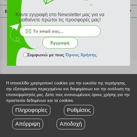
info@plus4u.gr
Η εταιρία
Βοήθεια
Κάντε εγγραφή στο Newsletter μας για να
Σημεία παραλαβής
μαθαίνετε πρώτοι τις προσφορές μας!
Εξέλιξη παραγγελίας
Ευκαιρίες καριέρας
Τρόποι παραγγελίας
©2026 Plus4u.gr
Όροι χρήσης
Τρόποι πληρωμής
Εγγραφή
Sitemap
Τρόποι αποστολής
FAQ
Συμφωνώ με τους
Όρους Χρήσης
Πολιτική επιστροφών
Τεχνική υποστήριξη
Η ιστοσελίδα χρησιμοποιεί cookies για την ευκολία της περιήγησης,
την εξατομίκευση περιεχομένου και διαφημίσεων και την ανάλυση της
επισκεψιμότητάς μας. Δείτε τους ανανεωμένους όρους χρήσης για την
προστασία δεδομένων και τα cookies.
Πληροφορίες
Ρυθμίσεις
Απόρριψη
Αποδοχή