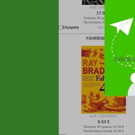
κωδ.
108173376
17.91 €
Ελάχιστη 30 ημερών 19.90 €
Προτεινόμενη λιανική 19.90 €
Σύγκριση
Κατόπιν παραγγελίας 
FAHRENHEIT 451
Κάντε 
κωδ.
108182841
9.53 €
Ελάχιστη 30 ημερών 10.59 €
Προτεινόμενη λιανική 10.59 €