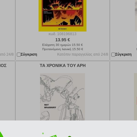
κωδ.
108196813
13.95 €
Ελάχιστη 30 ημερών 15.50 €
Προτεινόμενη λιανική 15.50 €
από 24/8
Σύγκριση
Κατόπιν παραγγελίας από 24/8
Σύγκριση
ΠΟΣ
ΤΑ ΧΡΟΝΙΚΑ ΤΟΥ ΑΡΗ