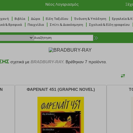
Νέος Λογαριασμός
Ξέχ
|
|
|
|
|
ηχανή
Βιβλία
Δώρα
Είδη Ταξιδίου
Ένδυση & Υπόδηση
Εργαλεία & 
|
|
|
ικά & Βρεφικά
Παιχνίδια
Σπίτι & Διακόσμηση
Σχολικά & Είδη γραφείου
ΣΗΣ
σχετικά με
BRADBURY-RAY.
Βρέθηκαν 7 προϊόντα.
ΩΝ
ΦΑΡΕΝΑΙΤ 451 (GRAPHIC NOVEL)
Τ