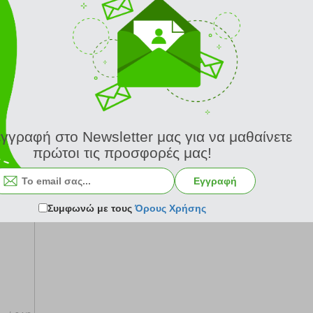
κωδ.
108092156
18.90 €
Ελάχιστη 30 ημερών 21.00 €
Προτεινόμενη λιανική 21.00 €
από 24/8
Σύγκριση
Κατόπιν παραγγελίας από 24/8
Σύγκριση
εγγραφή στο Newsletter μας για να μαθαίνετε
πρώτοι τις προσφορές μας!
Εγγραφή
Συμφωνώ με τους
Όρους Χρήσης