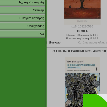
Τεχνική Υποστήριξη
Sitemap
Ευκαιρίες Καριέρας
Όροι χρήσης
κωδ.
108220536
15.30 €
FAQ
Ελάχιστη 30 ημερών 17.00 €
Προτεινόμενη λιανική 17.00 €
Σύγκριση
Κατόπιν παραγγελίας 
Ο ΕΙΚΟΝΟΓΡΑΦΗΜΕΝΟΣ ΑΝΘΡΩ