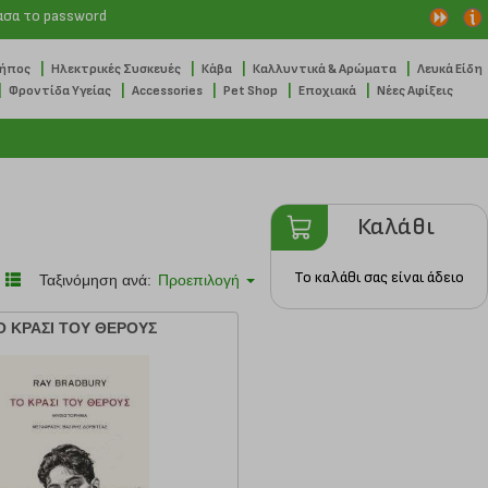
ασα το password
|
|
|
|
Κήπος
Ηλεκτρικές Συσκευές
Κάβα
Καλλυντικά & Αρώματα
Λευκά Είδη
|
|
|
|
|
Φροντίδα Υγείας
Accessories
Pet Shop
Εποχιακά
Νέες Αφίξεις
Καλάθι
Το καλάθι σας είναι άδειο
Ταξινόμηση ανά:
Προεπιλογή
Ο ΚΡΑΣΙ ΤΟΥ ΘΕΡΟΥΣ