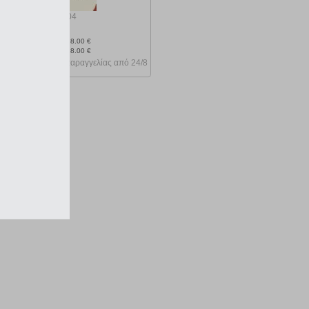
κωδ.
108103404
16.20 €
Ελάχιστη 30 ημερών 18.00 €
Προτεινόμενη λιανική 18.00 €
Κατόπιν παραγγελίας από 24/8