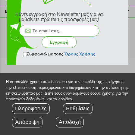
info@plus4u.gr
Η εταιρία
Βοήθεια
Κάντε εγγραφή στο Newsletter μας για να
Σημεία παραλαβής
μαθαίνετε πρώτοι τις προσφορές μας!
Εξέλιξη παραγγελίας
Ευκαιρίες καριέρας
Τρόποι παραγγελίας
©2026 Plus4u.gr
Όροι χρήσης
Τρόποι πληρωμής
Εγγραφή
Sitemap
Τρόποι αποστολής
FAQ
Συμφωνώ με τους
Όρους Χρήσης
Πολιτική επιστροφών
Τεχνική υποστήριξη
Η ιστοσελίδα χρησιμοποιεί cookies για την ευκολία της περιήγησης,
την εξατομίκευση περιεχομένου και διαφημίσεων και την ανάλυση της
επισκεψιμότητάς μας. Δείτε τους ανανεωμένους όρους χρήσης για την
προστασία δεδομένων και τα cookies.
Πληροφορίες
Ρυθμίσεις
Απόρριψη
Αποδοχή