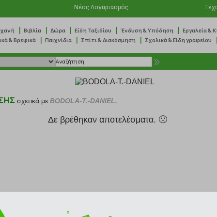
Νέος Λογαριασμός
Ξέχ
|
|
|
|
|
ηχανή
Βιβλία
Δώρα
Είδη Ταξιδίου
Ένδυση & Υπόδηση
Εργαλεία & 
|
|
|
ικά & Βρεφικά
Παιχνίδια
Σπίτι & Διακόσμηση
Σχολικά & Είδη γραφείου
ΣΗΣ
σχετικά με
BODOLA-T.-DANIEL.
Δε βρέθηκαν αποτελέσματα. 🙁