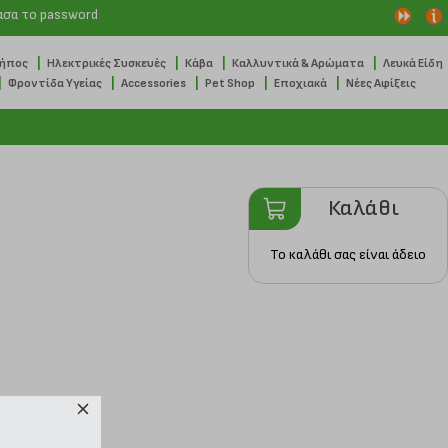
ασα το password
|
|
|
|
Κήπος
Ηλεκτρικές Συσκευές
Κάβα
Καλλυντικά & Αρώματα
Λευκά Είδη
|
|
|
|
|
Φροντίδα Υγείας
Accessories
Pet Shop
Εποχιακά
Νέες Αφίξεις
Καλάθι
Το καλάθι σας είναι άδειο