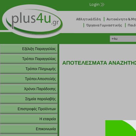
Login
|
Αθλητικά Είδη
Αυτοκίνητο & Μ
|
|
Όργανα Γυμναστικής
Παιδ
Εξέλιξη Παραγγελίας
Τρόποι Παραγγελίας
ΑΠΟΤΕΛΕΣΜΑΤΑ ΑΝΑΖΗΤΗ
Τρόποι Πληρωμής
Τρόποι Αποστολής
Χρόνοι Παράδοσης
Σημεία παραλαβής
Επιστροφές Προϊόντων
Η εταιρεία
Επικοινωνία