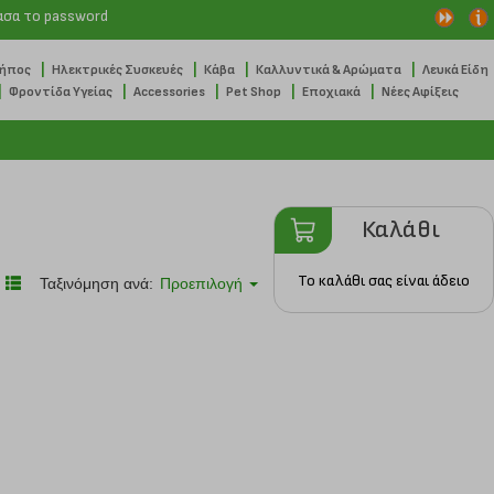
ασα το password
|
|
|
|
Κήπος
Ηλεκτρικές Συσκευές
Κάβα
Καλλυντικά & Αρώματα
Λευκά Είδη
|
|
|
|
|
Φροντίδα Υγείας
Accessories
Pet Shop
Εποχιακά
Νέες Αφίξεις
Καλάθι
Το καλάθι σας είναι άδειο
Ταξινόμηση ανά:
Προεπιλογή