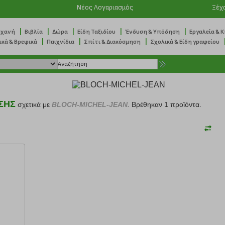
Νέος Λογαριασμός
Ξέχ
|
|
|
|
|
ηχανή
Βιβλία
Δώρα
Είδη Ταξιδίου
Ένδυση & Υπόδηση
Εργαλεία & 
|
|
|
ικά & Βρεφικά
Παιχνίδια
Σπίτι & Διακόσμηση
Σχολικά & Είδη γραφείου
ΣΗΣ
σχετικά με
BLOCH-MICHEL-JEAN.
Βρέθηκαν 1 προϊόντα.