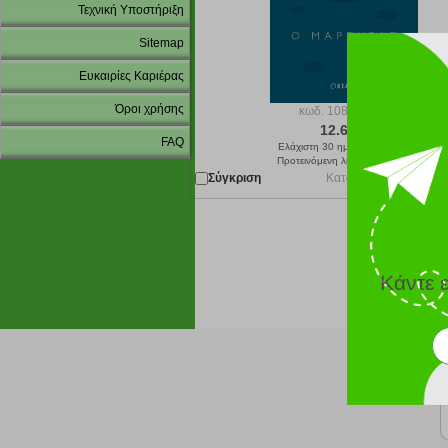
Τεχνική Υποστήριξη
Sitemap
Ευκαιρίες Καριέρας
Όροι χρήσης
κωδ.
108178616
12.60 €
FAQ
Ελάχιστη 30 ημερών 14.00 €
Προτεινόμενη λιανική 14.00 €
Σύγκριση
Κατόπιν παραγγελίας 
Κάντε 