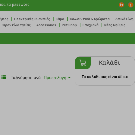
ασα το password
|
|
|
|
Κήπος
Ηλεκτρικές Συσκευές
Κάβα
Καλλυντικά & Αρώματα
Λευκά Είδη
|
|
|
|
|
Φροντίδα Υγείας
Accessories
Pet Shop
Εποχιακά
Νέες Αφίξεις
Καλάθι
Το καλάθι σας είναι άδειο
Ταξινόμηση ανά:
Προεπιλογή