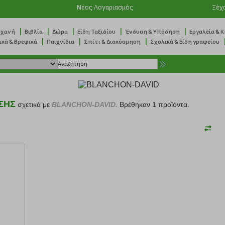
Νέος Λογαριασμός
Ξέχ
|
|
|
|
|
ηχανή
Βιβλία
Δώρα
Είδη Ταξιδίου
Ένδυση & Υπόδηση
Εργαλεία & 
|
|
|
ικά & Βρεφικά
Παιχνίδια
Σπίτι & Διακόσμηση
Σχολικά & Είδη γραφείου
ΣΗΣ
σχετικά με
BLANCHON-DAVID.
Βρέθηκαν 1 προϊόντα.