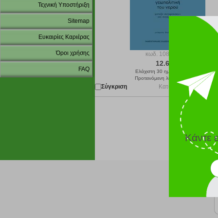
Τεχνική Υποστήριξη
Sitemap
Ευκαιρίες Καριέρας
Όροι χρήσης
κωδ.
108198411
12.61 €
FAQ
Ελάχιστη 30 ημερών 14.01 €
Προτεινόμενη λιανική 14.01 €
Σύγκριση
Κατόπιν παραγγελίας 
Κάντε 