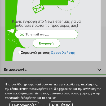
Κάντε εγγραφή στο Newsletter μας για να
μαθαίνετε πρώτοι τις προσφορές μας!
Εγγραφή
Εγγραφή στο newsletter
Συμφωνώ με τους
Όρους Χρήσης
Επικοινωνία
211 2000 700
Χρήσιμες πληροφορίες
info@plus4u.gr
Η ιστοσελίδα χρησιμοποιεί cookies για την ευκολία της περιήγησης,
Η εταιρία
Βοήθεια
την εξατομίκευση περιεχομένου και διαφημίσεων και την ανάλυση της
Σημεία παραλαβής
επισκεψιμότητάς μας. Δείτε τους ανανεωμένους όρους χρήσης για την
Εξέλιξη παραγγελίας
προστασία δεδομένων και τα cookies.
Ευκαιρίες καριέρας
Τρόποι παραγγελίας
Πληροφορίες
©2026 Plus4u.gr
Ρυθμίσεις