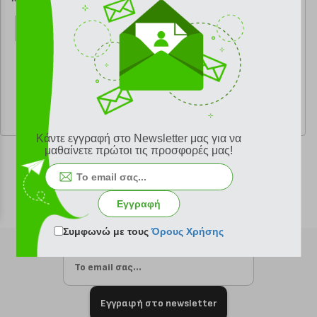
ΜΕΡΑ
ΜΕΡΑ
κωδ.
108193477
κωδ.
108193476
10.98 €
10.98 €
Ελάχιστη 30 ημερών 12.20 €
Ελάχιστη 30 ημερών 12.20 €
Προτεινόμενη λιανική 12.20 €
Προτεινόμενη λιανική 12.20 €
Κάντε εγγραφή στο Newsletter μας για να
μαθαίνετε πρώτοι τις προσφορές μας!
Εγγραφή
Συμφωνώ με τους
Όρους Χρήσης
Εγγραφή στο newsletter