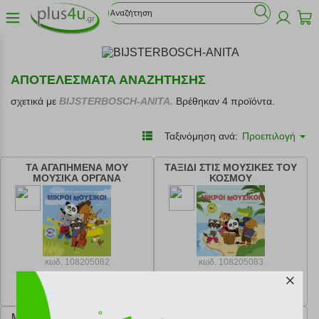
ΑΠΟΤΕΛΕΣΜΑΤΑ ΑΝΑΖΗΤΗΣΗΣ
σχετικά με
BIJSTERBOSCH-ANITA.
Βρέθηκαν 4 προϊόντα.
Ταξινόμηση ανά:
Προεπιλογή
ΤΑ ΑΓΑΠΗΜΕΝΑ ΜΟΥ
ΤΑΞΙΔΙ ΣΤΙΣ ΜΟΥΣΙΚΕΣ ΤΟΥ
ΜΟΥΣΙΚΑ ΟΡΓΑΝΑ
ΚΟΣΜΟΥ
κωδ.
108205082
κωδ.
108205083
15.93 €
15.93 €
Ελάχιστη 30 ημερών 17.70 €
Ελάχιστη 30 ημερών 17.70 €
Προτεινόμενη λιανική 17.70 €
Προτεινόμενη λιανική 17.70 €
ΜΙΑ ΤΕΛΕΙΑ ΦΘΙΝΟΠΩΡΙΝΗ
ΜΙΑ ΤΕΛΕΙΑ ΧΕΙΜΩΝΙΑΤΙΚΗ