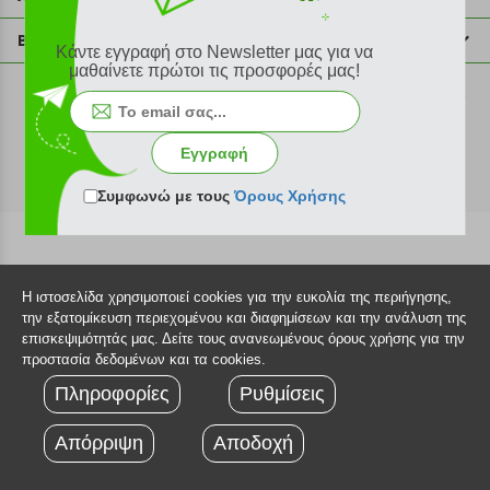
info@plus4u.gr
Η εταιρία
Βοήθεια
Κάντε εγγραφή στο Newsletter μας για να
Σημεία παραλαβής
μαθαίνετε πρώτοι τις προσφορές μας!
Εξέλιξη παραγγελίας
Ευκαιρίες καριέρας
Τρόποι παραγγελίας
©2026 Plus4u.gr
Όροι χρήσης
Τρόποι πληρωμής
Εγγραφή
Sitemap
Τρόποι αποστολής
FAQ
Συμφωνώ με τους
Όρους Χρήσης
Πολιτική επιστροφών
Τεχνική υποστήριξη
Η ιστοσελίδα χρησιμοποιεί cookies για την ευκολία της περιήγησης,
την εξατομίκευση περιεχομένου και διαφημίσεων και την ανάλυση της
επισκεψιμότητάς μας. Δείτε τους ανανεωμένους όρους χρήσης για την
προστασία δεδομένων και τα cookies.
Πληροφορίες
Ρυθμίσεις
Απόρριψη
Αποδοχή