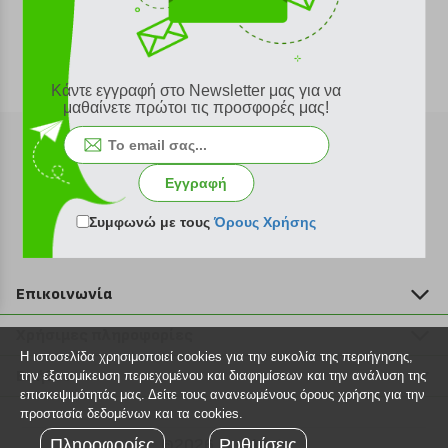
Κάντε εγγραφή στο Newsletter μας για να
μαθαίνετε πρώτοι τις προσφορές μας!
Εγγραφή
Εγγραφή στο newsletter
Συμφωνώ με τους
Όρους Χρήσης
Επικοινωνία
211 2000 700
Χρήσιμες πληροφορίες
info@plus4u.gr
Η ιστοσελίδα χρησιμοποιεί cookies για την ευκολία της περιήγησης,
Η εταιρία
Βοήθεια
την εξατομίκευση περιεχομένου και διαφημίσεων και την ανάλυση της
Σημεία παραλαβής
επισκεψιμότητάς μας. Δείτε τους ανανεωμένους όρους χρήσης για την
Εξέλιξη παραγγελίας
προστασία δεδομένων και τα cookies.
Ευκαιρίες καριέρας
Τρόποι παραγγελίας
Πληροφορίες
©2026 Plus4u.gr
Ρυθμίσεις