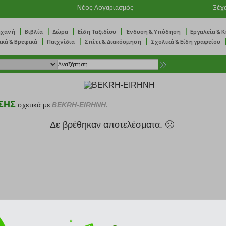
Νέος Λογαριασμός
Ξέχ
|
|
|
|
|
ηχανή
Βιβλία
Δώρα
Είδη Ταξιδίου
Ένδυση & Υπόδηση
Εργαλεία & 
|
|
|
ικά & Βρεφικά
Παιχνίδια
Σπίτι & Διακόσμηση
Σχολικά & Είδη γραφείου
ΣΗΣ
σχετικά με
BEKRH-EIRHNH.
Δε βρέθηκαν αποτελέσματα. 🙁