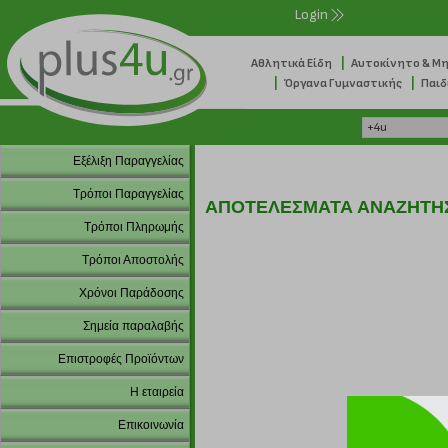
Login
|
Αθλητικά Είδη
Αυτοκίνητο & Μ
|
|
Όργανα Γυμναστικής
Παιδ
Εξέλιξη Παραγγελίας
Τρόποι Παραγγελίας
ΑΠΟΤΕΛΕΣΜΑΤΑ ΑΝΑΖΗΤΗ
Τρόποι Πληρωμής
Τρόποι Αποστολής
Χρόνοι Παράδοσης
Σημεία παραλαβής
Επιστροφές Προϊόντων
Η εταιρεία
Επικοινωνία