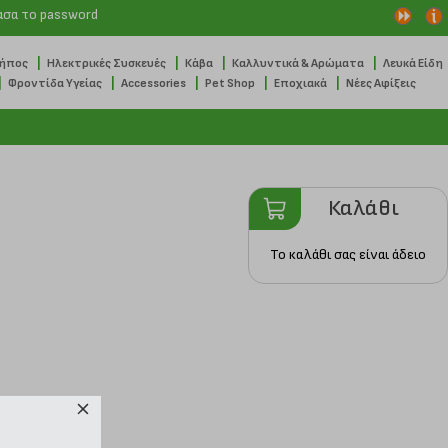
ασα το password
|
|
|
|
Κήπος
Ηλεκτρικές Συσκευές
Κάβα
Καλλυντικά & Αρώματα
Λευκά Είδη
|
|
|
|
|
Φροντίδα Υγείας
Accessories
Pet Shop
Εποχιακά
Νέες Αφίξεις
Καλάθι
Το καλάθι σας είναι άδειο