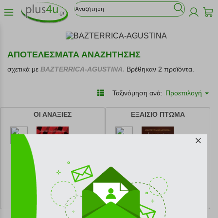
ΑΠΟΤΕΛΕΣΜΑΤΑ ΑΝΑΖΗΤΗΣΗΣ
σχετικά με
BAZTERRICA-AGUSTINA.
Βρέθηκαν 2 προϊόντα.
Ταξινόμηση ανά:
Προεπιλογή
ΟΙ ΑΝΑΞΙΕΣ
ΕΞΑΙΣΙΟ ΠΤΩΜΑ
κωδ.
108212759
κωδ.
108185836
10.53 €
12.96 €
Ελάχιστη 30 ημερών 11.70 €
Ελάχιστη 30 ημερών 14.40 €
Προτεινόμενη λιανική 11.70 €
Προτεινόμενη λιανική 14.40 €