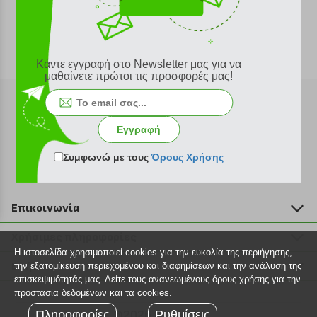
Κάντε εγγραφή στο Newsletter μας για να
μαθαίνετε πρώτοι τις προσφορές μας!
Εγγραφή
Εγγραφή στο newsletter
Συμφωνώ με τους
Όρους Χρήσης
Επικοινωνία
211 2000 700
Χρήσιμες πληροφορίες
info@plus4u.gr
Η ιστοσελίδα χρησιμοποιεί cookies για την ευκολία της περιήγησης,
Η εταιρία
Βοήθεια
την εξατομίκευση περιεχομένου και διαφημίσεων και την ανάλυση της
Σημεία παραλαβής
επισκεψιμότητάς μας. Δείτε τους ανανεωμένους όρους χρήσης για την
Εξέλιξη παραγγελίας
προστασία δεδομένων και τα cookies.
Ευκαιρίες καριέρας
Τρόποι παραγγελίας
Πληροφορίες
©2026 Plus4u.gr
Ρυθμίσεις