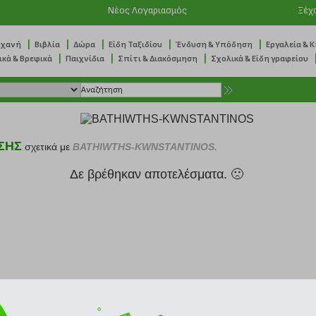
Νέος Λογαριασμός
Ξέχ
|
|
|
|
|
ηχανή
Βιβλία
Δώρα
Είδη Ταξιδίου
Ένδυση & Υπόδηση
Εργαλεία & 
|
|
|
ικά & Βρεφικά
Παιχνίδια
Σπίτι & Διακόσμηση
Σχολικά & Είδη γραφείου
ΣΗΣ
σχετικά με
BATHIWTHS-KWNSTANTINOS.
Δε βρέθηκαν αποτελέσματα. 🙁