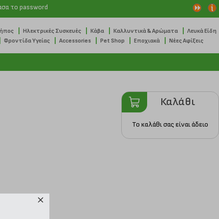
ασα το password
|
|
|
|
Κήπος
Ηλεκτρικές Συσκευές
Κάβα
Καλλυντικά & Αρώματα
Λευκά Είδη
|
|
|
|
|
Φροντίδα Υγείας
Accessories
Pet Shop
Εποχιακά
Νέες Αφίξεις
Καλάθι
Το καλάθι σας είναι άδειο