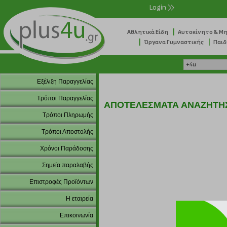
Login
|
Αθλητικά Είδη
Αυτοκίνητο & Μ
|
|
Όργανα Γυμναστικής
Παιδ
Εξέλιξη Παραγγελίας
Τρόποι Παραγγελίας
ΑΠΟΤΕΛΕΣΜΑΤΑ ΑΝΑΖΗΤΗ
Τρόποι Πληρωμής
Τρόποι Αποστολής
Χρόνοι Παράδοσης
Σημεία παραλαβής
Επιστροφές Προϊόντων
Η εταιρεία
Επικοινωνία