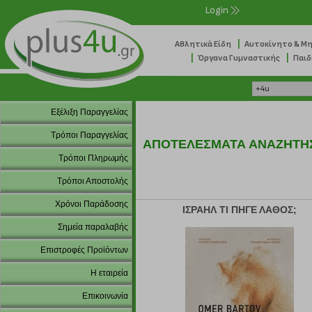
Login
|
Αθλητικά Είδη
Αυτοκίνητο & Μ
|
|
Όργανα Γυμναστικής
Παιδ
Εξέλιξη Παραγγελίας
Τρόποι Παραγγελίας
ΑΠΟΤΕΛΕΣΜΑΤΑ ΑΝΑΖΗΤΗ
Τρόποι Πληρωμής
Τρόποι Αποστολής
Χρόνοι Παράδοσης
ΙΣΡΑΗΛ ΤΙ ΠΗΓΕ ΛΑΘΟΣ;
Σημεία παραλαβής
Επιστροφές Προϊόντων
Η εταιρεία
Επικοινωνία