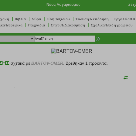
Νέος Λογαριασμός
Ξέχ
|
|
|
|
|
ηχανή
Βιβλία
Δώρα
Είδη Ταξιδίου
Ένδυση & Υπόδηση
Εργαλεία & 
|
|
|
ικά & Βρεφικά
Παιχνίδια
Σπίτι & Διακόσμηση
Σχολικά & Είδη γραφείου
ΣΗΣ
σχετικά με
BARTOV-OMER.
Βρέθηκαν 1 προϊόντα.