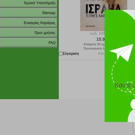
Τεχνική Υποστήριξη
Sitemap
Ευκαιρίες Καριέρας
Όροι χρήσης
κωδ.
108217284
15.93 €
FAQ
Ελάχιστη 30 ημερών 17.70 €
Προτεινόμενη λιανική 17.70 €
Σύγκριση
Κατόπιν παραγγελίας 
Κάντε 