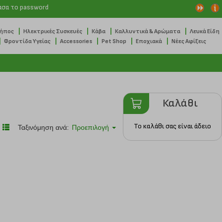
ασα το password
|
|
|
|
Κήπος
Ηλεκτρικές Συσκευές
Κάβα
Καλλυντικά & Αρώματα
Λευκά Είδη
|
|
|
|
|
Φροντίδα Υγείας
Accessories
Pet Shop
Εποχιακά
Νέες Αφίξεις
Καλάθι
Το καλάθι σας είναι άδειο
Ταξινόμηση ανά:
Προεπιλογή