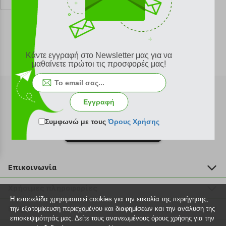
Προτεινόμενη λιανική 15.50 €
Κάντε εγγραφή στο Newsletter μας για να
μαθαίνετε πρώτοι τις προσφορές μας!
Εγγραφή
Συμφωνώ με τους
Όρους Χρήσης
Εγγραφή στο newsletter
Επικοινωνία
211 2000 700
Χρήσιμες πληροφορίες
info@plus4u.gr
Η ιστοσελίδα χρησιμοποιεί cookies για την ευκολία της περιήγησης,
Η εταιρία
Βοήθεια
την εξατομίκευση περιεχομένου και διαφημίσεων και την ανάλυση της
Σημεία παραλαβής
επισκεψιμότητάς μας. Δείτε τους ανανεωμένους όρους χρήσης για την
Εξέλιξη παραγγελίας