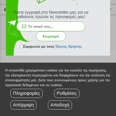
info@plus4u.gr
Η εταιρία
Βοήθεια
Κάντε εγγραφή στο Newsletter μας για να
Σημεία παραλαβής
μαθαίνετε πρώτοι τις προσφορές μας!
Εξέλιξη παραγγελίας
Ευκαιρίες καριέρας
Τρόποι παραγγελίας
©2026 Plus4u.gr
Όροι χρήσης
Τρόποι πληρωμής
Εγγραφή
Sitemap
Τρόποι αποστολής
FAQ
Συμφωνώ με τους
Όρους Χρήσης
Πολιτική επιστροφών
Τεχνική υποστήριξη
Η ιστοσελίδα χρησιμοποιεί cookies για την ευκολία της περιήγησης,
την εξατομίκευση περιεχομένου και διαφημίσεων και την ανάλυση της
επισκεψιμότητάς μας. Δείτε τους ανανεωμένους όρους χρήσης για την
προστασία δεδομένων και τα cookies.
Πληροφορίες
Ρυθμίσεις
Απόρριψη
Αποδοχή