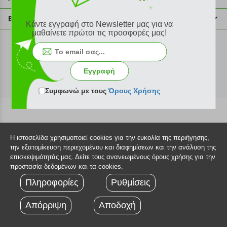
info@plus4u.gr
Η εταιρία
Βοήθεια
Κάντε εγγραφή στο Newsletter μας για να
Σημεία παραλαβής
μαθαίνετε πρώτοι τις προσφορές μας!
Εξέλιξη παραγγελίας
Ευκαιρίες καριέρας
Τρόποι παραγγελίας
©2026 Plus4u.gr
Όροι χρήσης
Τρόποι πληρωμής
Εγγραφή
Sitemap
Τρόποι αποστολής
FAQ
Συμφωνώ με τους
Όρους Χρήσης
Πολιτική επιστροφών
Τεχνική υποστήριξη
Η ιστοσελίδα χρησιμοποιεί cookies για την ευκολία της περιήγησης,
την εξατομίκευση περιεχομένου και διαφημίσεων και την ανάλυση της
επισκεψιμότητάς μας. Δείτε τους ανανεωμένους όρους χρήσης για την
προστασία δεδομένων και τα cookies.
Πληροφορίες
Ρυθμίσεις
Απόρριψη
Αποδοχή