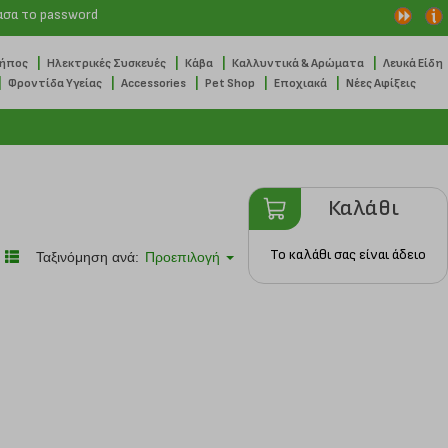
ασα το password
|
|
|
|
Κήπος
Ηλεκτρικές Συσκευές
Κάβα
Καλλυντικά & Αρώματα
Λευκά Είδη
|
|
|
|
|
Φροντίδα Υγείας
Accessories
Pet Shop
Εποχιακά
Νέες Αφίξεις
Καλάθι
Το καλάθι σας είναι άδειο
Ταξινόμηση ανά:
Προεπιλογή