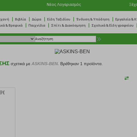
Νέος Λογαριασμός
Ξέχ
|
|
|
|
|
ηχανή
Βιβλία
Δώρα
Είδη Ταξιδίου
Ένδυση & Υπόδηση
Εργαλεία & 
|
|
|
ικά & Βρεφικά
Παιχνίδια
Σπίτι & Διακόσμηση
Σχολικά & Είδη γραφείου
ΣΗΣ
σχετικά με
ASKINS-BEN.
Βρέθηκαν 1 προϊόντα.
@(