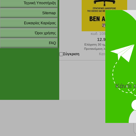
Τεχνική Υποστήριξη
Sitemap
Ευκαιρίες Καριέρας
Όροι χρήσης
κωδ.
108217671
12.96 €
FAQ
Ελάχιστη 30 ημερών 14.40 €
Προτεινόμενη λιανική 14.40 €
Σύγκριση
Κατόπιν παραγγελίας 
Κάντε 