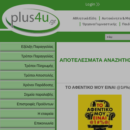
Login
|
Αθλητικά Είδη
Αυτοκίνητο & Μ
|
|
Όργανα Γυμναστικής
Παιδ
Εξέλιξη Παραγγελίας
Τρόποι Παραγγελίας
ΑΠΟΤΕΛΕΣΜΑΤΑ ΑΝΑΖΗΤΗ
Τρόποι Πληρωμής
Τρόποι Αποστολής
Χρόνοι Παράδοσης
ΤΟ ΑΦΕΝΤΙΚΟ ΜΟΥ ΕΙΝΑΙ @1#%
Σημεία παραλαβής
Επιστροφές Προϊόντων
Η εταιρεία
Επικοινωνία