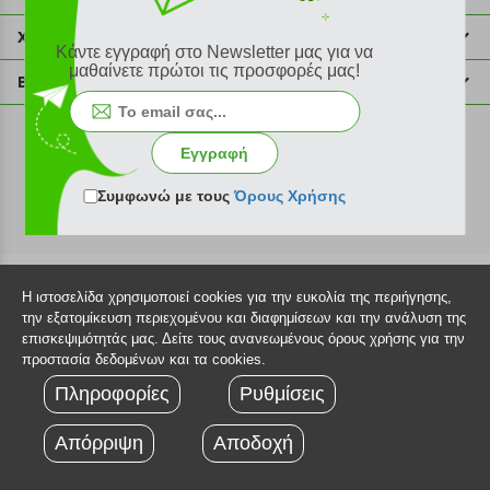
211 2000 700
Χρήσιμες πληροφορίες
Κάντε εγγραφή στο Newsletter μας για να
info@plus4u.gr
Η εταιρία
μαθαίνετε πρώτοι τις προσφορές μας!
Βοήθεια
Σημεία παραλαβής
Εξέλιξη παραγγελίας
Ευκαιρίες καριέρας
Τρόποι παραγγελίας
Εγγραφή
©2026 Plus4u.gr
Όροι χρήσης
Τρόποι πληρωμής
Συμφωνώ με τους
Όρους Χρήσης
Sitemap
Τρόποι αποστολής
FAQ
Πολιτική επιστροφών
Τεχνική υποστήριξη
Η ιστοσελίδα χρησιμοποιεί cookies για την ευκολία της περιήγησης,
την εξατομίκευση περιεχομένου και διαφημίσεων και την ανάλυση της
επισκεψιμότητάς μας. Δείτε τους ανανεωμένους όρους χρήσης για την
προστασία δεδομένων και τα cookies.
Πληροφορίες
Ρυθμίσεις
Απόρριψη
Αποδοχή